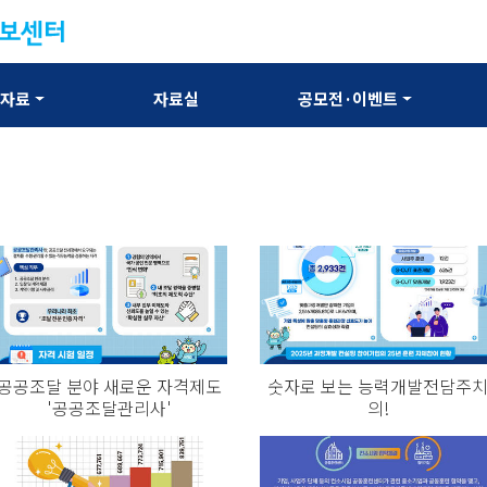
보자료
자료실
공모전·이벤트
공공조달 분야 새로운 자격제도
숫자로 보는 능력개발전담주
'공공조달관리사'
의!