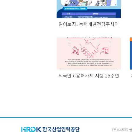
알아보자! 능력개발전담주치의
외국인고용허가제 시행 15주년
(우)44538