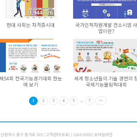
현대 사회는 자격증시대
국가인적자원개발 컨소시엄 
업이란?
제54회 전국기능경기대회 한눈
세계 청소년들의 기술 경연의 
에 보기
국제기능올림픽대회
1
2
3
4
5
...
7
>>
 울산광역시 중구 종가로 345 | 고객센터(유료) )
1644-8000
|
모바일버전