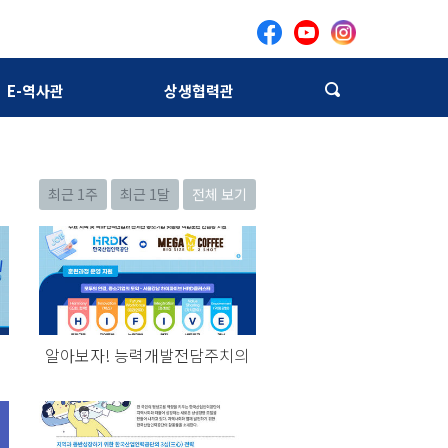
E-역사관
상생협력관
최근 1주
최근 1달
전체 보기
치
알아보자! 능력개발전담주치의